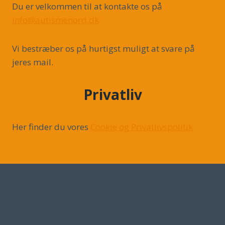
Du er velkommen til at kontakte os på
info@autismenord.dk
Vi bestræber os på hurtigst muligt at svare på
jeres mail.
Privatliv
Her finder du vores
Cookie og Privatlivspolitik
Arrangementer
Skift
Om lokalafdelingen
undermenu
Autismeforeningen Kreds Nordjylland