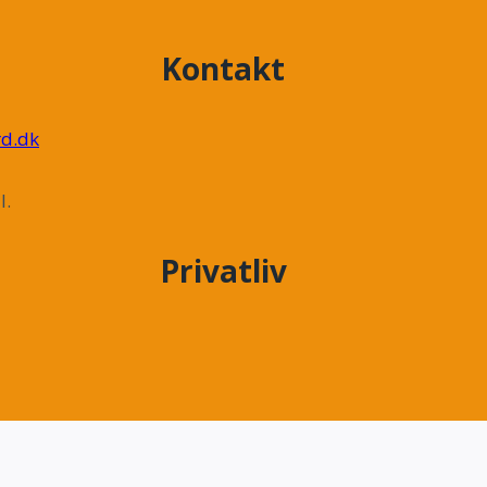
Kontakt
d.dk
l.
Privatliv