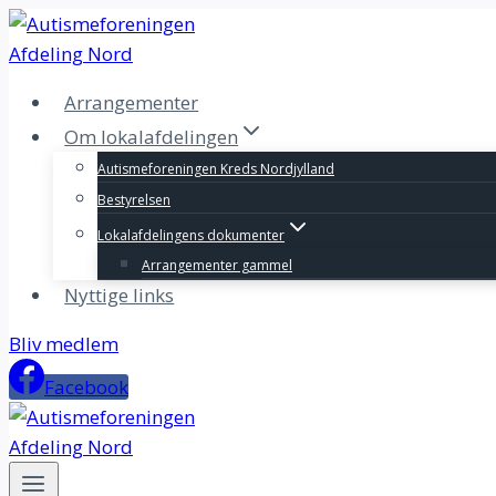
Fortsæt
til
indhold
Arrangementer
Om lokalafdelingen
Autismeforeningen Kreds Nordjylland
Bestyrelsen
Lokalafdelingens dokumenter
Arrangementer gammel
Nyttige links
Bliv medlem
Facebook