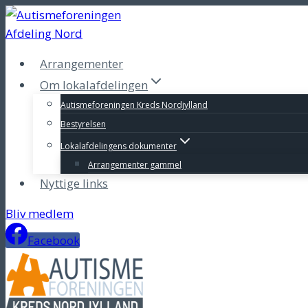
Fortsæt
til
indhold
Arrangementer
Om lokalafdelingen
Autismeforeningen Kreds Nordjylland
Bestyrelsen
Lokalafdelingens dokumenter
Arrangementer gammel
Nyttige links
Bliv medlem
Facebook