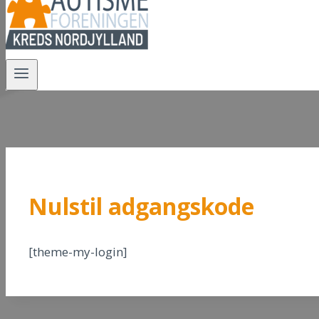
Nulstil adgangskode
[theme-my-login]