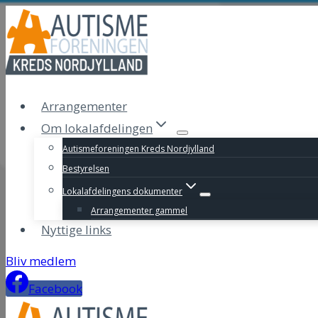
Fortsæt
til
indhold
Arrangementer
Om lokalafdelingen
Autismeforeningen Kreds Nordjylland
Bestyrelsen
Lokalafdelingens dokumenter
Arrangementer gammel
Nyttige links
Bliv medlem
Facebook