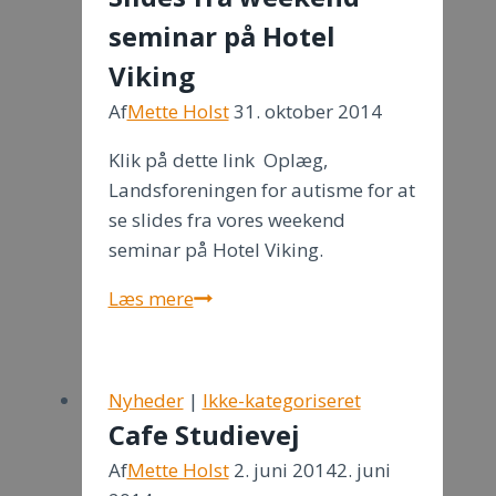
seminar på Hotel
Viking
Af
Mette Holst
31. oktober 2014
Klik på dette link Oplæg,
Landsforeningen for autisme for at
se slides fra vores weekend
seminar på Hotel Viking.
Slides
Læs mere
fra
weekend
seminar
Nyheder
|
Ikke-kategoriseret
på
Cafe Studievej
Hotel
Af
Mette Holst
2. juni 2014
2. juni
Viking