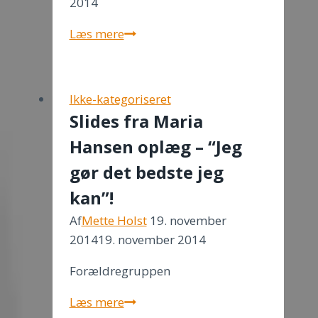
2014
Cafe
Læs mere
Studievej
Ikke-kategoriseret
Slides fra Maria
Hansen oplæg – “Jeg
gør det bedste jeg
kan”!
Af
Mette Holst
19. november
2014
19. november 2014
Forældregruppen
Slides
Læs mere