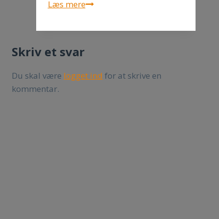
Slides
Læs mere
fra
Ulla
Kjer
Skriv et svar
–
generalforsamling
Du skal være
logget ind
for at skrive en
2016
kommentar.