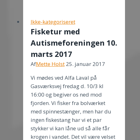
fra
Maria
Hansen
Ikke-kategoriseret
oplæg
Fisketur med
–
Autismeforeningen 10.
“Jeg
gør
marts 2017
det
Af
Mette Holst
25. januar 2017
bedste
jeg
Vi mødes ved Alfa Laval på
kan”!
Gasværksvej fredag d. 10/3 kl
16:00 og begiver os ned mod
fjorden. Vi fisker fra bolværket
med spinnestænger, men har du
ingen fiskestang har vi et par
stykker vi kan låne ud så alle får
krogen i vandet. Det vil være velset