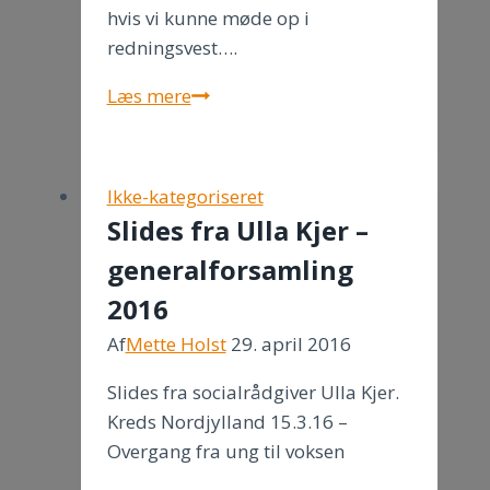
hvis vi kunne møde op i
redningsvest….
Fisketur
Læs mere
med
Autismeforeningen
10.
Ikke-kategoriseret
marts
Slides fra Ulla Kjer –
2017
generalforsamling
2016
Af
Mette Holst
29. april 2016
Slides fra socialrådgiver Ulla Kjer.
Kreds Nordjylland 15.3.16 –
Overgang fra ung til voksen