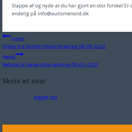
Slappe af og nyde at du har gjort en stor forskel Er 
endelig på info@autismenord.dk
Indlægsnavigation
Forrige
Slides fra Dorthe Hölck foredrag 06-09-2022
Næste
Referat af Generalforsamling 08-03-2023
Skriv et svar
Du skal være
logget ind
for at skrive en kommentar.