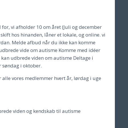
for, vi afholder 10 om året (Juli og december
ift hos hinanden, låner et lokale, og online. vi
vordan. Melde afbud når du ikke kan komme
an udbrede vide om autisme Komme med idéer
i kan udbrede viden om autisme Deltage i
r søndag i oktober.
 alle vores medlemmer hvert år, lørdag i uge
dbrede viden og kendskab til autisme