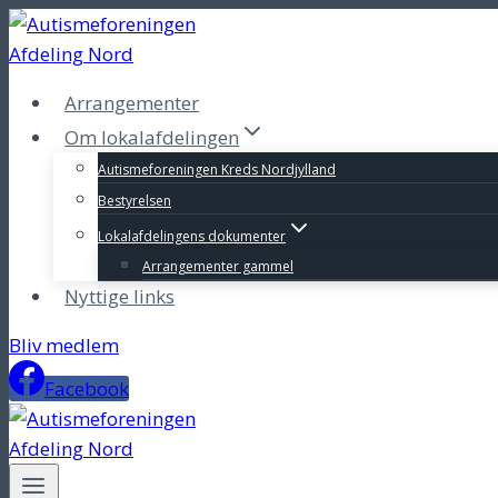
Fortsæt
til
indhold
Arrangementer
Om lokalafdelingen
Autismeforeningen Kreds Nordjylland
Bestyrelsen
Lokalafdelingens dokumenter
Arrangementer gammel
Nyttige links
Bliv medlem
Facebook