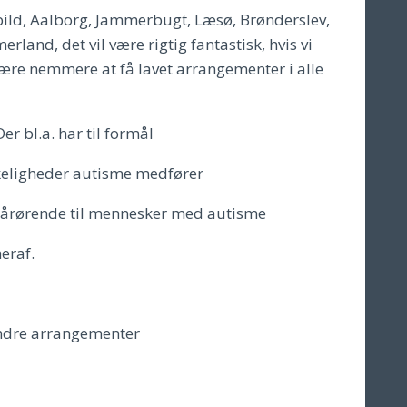
ld, Aalborg, Jammerbugt, Læsø, Brønderslev,
land, det vil være rigtig fantastisk, hvis vi
 være nemmere at få lavet arrangementer i alle
er bl.a. har til formål
skeligheder autisme medfører
 pårørende til mennesker med autisme
eraf.
 andre arrangementer