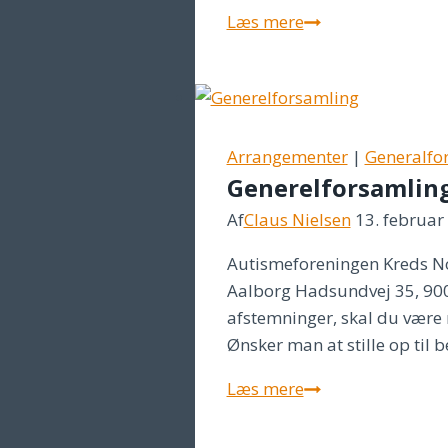
Autisme,
Læs mere
tilknytning
og
samspil
–
fra
Arrangementer
|
Generalfo
Generelforsamlin
udfordrende
til
Af
Claus Nielsen
13. februar
udviklende
Autismeforeningen Kreds Nor
samspil
Aalborg Hadsundvej 35, 9000
afstemninger, skal du være 
Ønsker man at stille op til
Generelforsamlin
Læs mere