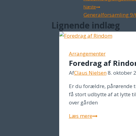
Næste
Generalforsamling 9
Lignende indlæg
Arrangementer
Foredrag af Rind
Af
Claus Nielsen
8. oktober 
Er du forældre, pårørende til
få stort udbytte af at lytte
over gården
Foredrag
Læs mere
af
Rindom