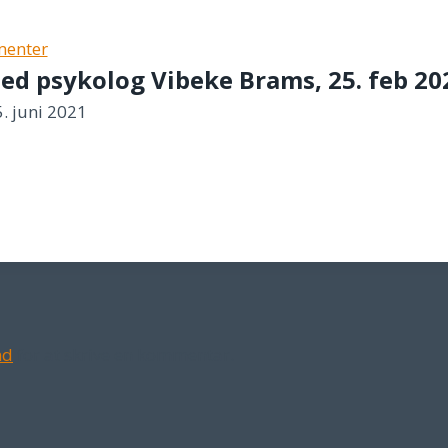
ementer
d psykolog Vibeke Brams, 25. feb 20
5. juni 2021
nd
for at skrive en kommentar.