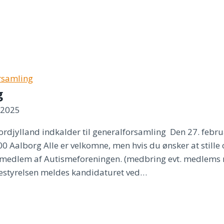
rsamling
g
 2025
djylland indkalder til generalforsamling Den 27. februa
 Aalborg Alle er velkomne, men hvis du ønsker at stille 
medlem af Autismeforeningen. (medbring evt. medlems nr
 bestyrelsen meldes kandidaturet ved…
g