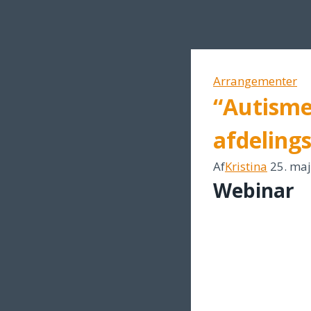
Arrangementer
“Autisme
afdelings
Af
Kristina
25. ma
Webinar