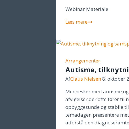
marts
Webinar Materiale
2021
Autisme
Læs mere
og
angst
med
specialpædagogi
konsulent
Arrangementer
Autisme, tilknytni
Anne
Høgh,
Af
Claus Nielsen
8. oktober 
19.
Mennesker med autisme og 
april
afvigelser,der ofte fører til
2021
opbyggesunde og stabile til
temadagen præsentere meto
atforstå den diagnoseramtes