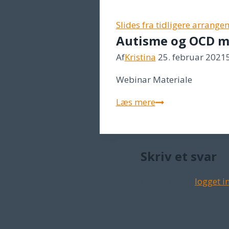
Slides fra tidligere arrang
Autisme og OCD me
Af
Kristina
25. februar 2021
Webinar Materiale
Autisme
Læs mere
og
OCD
med
Skriv et svar
psykolog
Vibeke
Du skal være
logget i
Brams,
25.
feb
2021