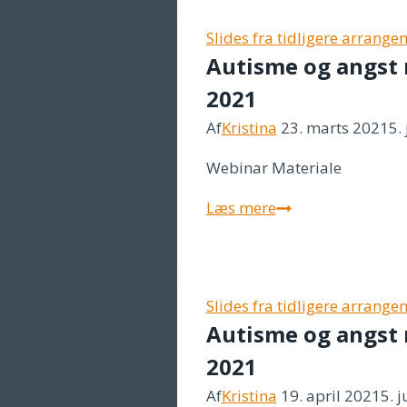
Slides fra tidligere arrang
Autisme og angst 
2021
Af
Kristina
23. marts 2021
5.
Webinar Materiale
Autisme
Læs mere
og
angst
med
specialpædagogi
Slides fra tidligere arrang
Autisme og angst 
konsulent
Anne
2021
Høgh,
Af
Kristina
19. april 2021
5. 
23.