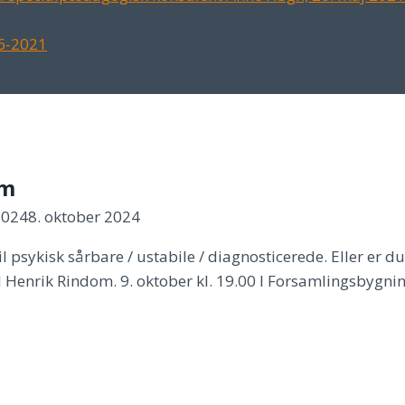
/6-2021
om
2024
8. oktober 2024
 psykisk sårbare / ustabile / diagnosticerede. Eller er du 
 til Henrik Rindom. 9. oktober kl. 19.00 I Forsamlingsbygni