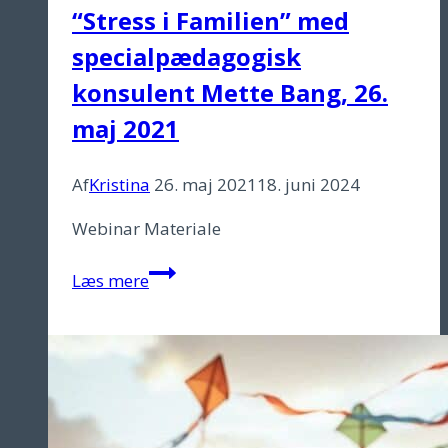
“Stress i Familien” med
specialpædagogisk
konsulent Mette Bang, 26.
maj 2021
Af
Kristina
26. maj 2021
18. juni 2024
Webinar Materiale
“Stress
Læs mere
i
Familien”
med
specialpædagogisk
konsulent
Mette