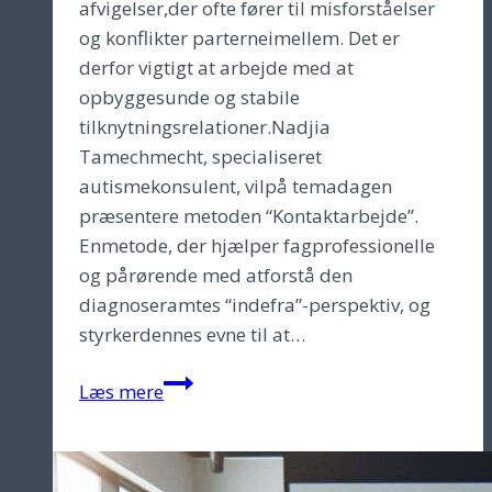
afvigelser,der ofte fører til misforståelser
og konflikter parterneimellem. Det er
derfor vigtigt at arbejde med at
opbyggesunde og stabile
tilknytningsrelationer.Nadjia
Tamechmecht, specialiseret
autismekonsulent, vilpå temadagen
præsentere metoden “Kontaktarbejde”.
Enmetode, der hjælper fagprofessionelle
og pårørende med atforstå den
diagnoseramtes “indefra”-perspektiv, og
styrkerdennes evne til at…
Autisme,
Læs mere
tilknytning
og
samspil