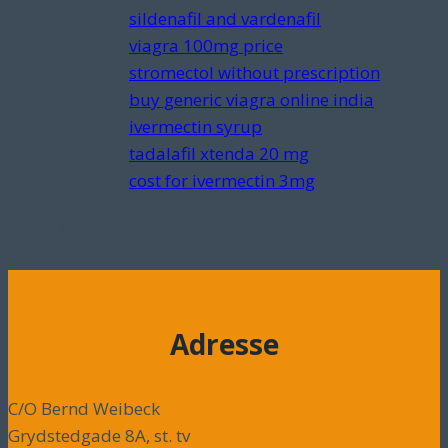
Pingback:
sildenafil and vardenafil
Pingback:
viagra 100mg price
Pingback:
stromectol without prescription
Pingback:
buy generic viagra online india
Pingback:
ivermectin syrup
Pingback:
tadalafil xtenda 20 mg
Pingback:
cost for ivermectin 3mg
Der er lukket for kommentarer.
Adresse
C/O Bernd Weibeck
Grydstedgade 8A, st. tv