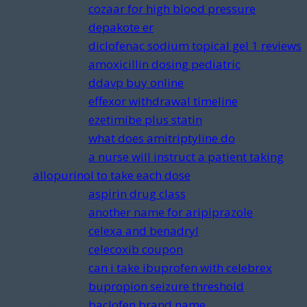
Pingback:
cozaar for high blood pressure
Pingback:
depakote er
Pingback:
diclofenac sodium topical gel 1 reviews
Pingback:
amoxicillin dosing pediatric
Pingback:
ddavp buy online
Pingback:
effexor withdrawal timeline
Pingback:
ezetimibe plus statin
Pingback:
what does amitriptyline do
Pingback:
a nurse will instruct a patient taking
allopurinol to take each dose
Pingback:
aspirin drug class
Pingback:
another name for aripiprazole
Pingback:
celexa and benadryl
Pingback:
celecoxib coupon
Pingback:
can i take ibuprofen with celebrex
Pingback:
bupropion seizure threshold
Pingback:
baclofen brand name