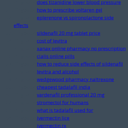
Pingback:
does tizanidine lower blood pressure
Pingback:
how to prescribe voltaren gel
Pingback:
eplerenone vs spironolactone side
effects
Pingback:
sildenafil 20 mg tablet price
Pingback:
cost of levitra
Pingback:
xanax online pharmacy no prescription
Pingback:
cialis online pills
Pingback:
how to reduce side effects of sildenafil
Pingback:
levitra and alcohol
Pingback:
wedgewood pharmacy naltrexone
Pingback:
cheapest tadalafil india
Pingback:
vardenafil professional 20 mg
Pingback:
stromectol for humans
Pingback:
what is tadalafil used for
Pingback:
ivermectin lice
Pingback:
ivermectin rx