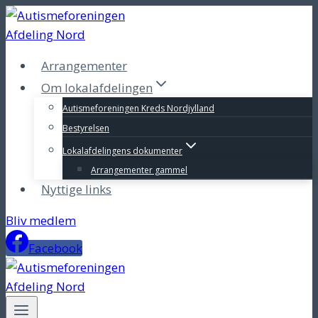
Fortsæt
til
indhold
Arrangementer
Om lokalafdelingen
Autismeforeningen Kreds Nordjylland
Bestyrelsen
Lokalafdelingens dokumenter
Arrangementer gammel
Nyttige links
Bliv medlem
Facebook