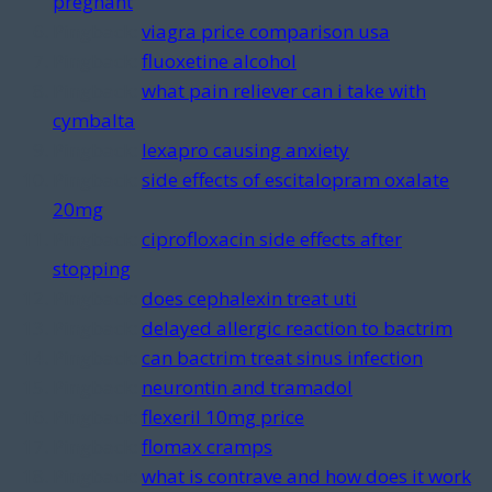
pregnant
Pingback:
viagra price comparison usa
Pingback:
fluoxetine alcohol
Pingback:
what pain reliever can i take with
cymbalta
Pingback:
lexapro causing anxiety
Pingback:
side effects of escitalopram oxalate
20mg
Pingback:
ciprofloxacin side effects after
stopping
Pingback:
does cephalexin treat uti
Pingback:
delayed allergic reaction to bactrim
Pingback:
can bactrim treat sinus infection
Pingback:
neurontin and tramadol
Pingback:
flexeril 10mg price
Pingback:
flomax cramps
Pingback:
what is contrave and how does it work