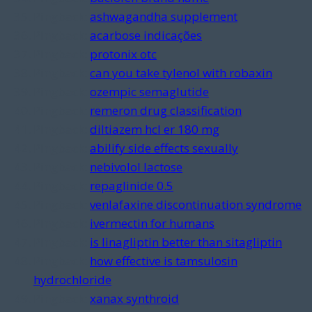
Pingback:
ashwagandha supplement
Pingback:
acarbose indicações
Pingback:
protonix otc
Pingback:
can you take tylenol with robaxin
Pingback:
ozempic semaglutide
Pingback:
remeron drug classification
Pingback:
diltiazem hcl er 180 mg
Pingback:
abilify side effects sexually
Pingback:
nebivolol lactose
Pingback:
repaglinide 0.5
Pingback:
venlafaxine discontinuation syndrome
Pingback:
ivermectin for humans
Pingback:
is linagliptin better than sitagliptin
Pingback:
how effective is tamsulosin
hydrochloride
Pingback:
xanax synthroid