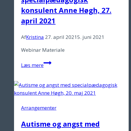
31.
konsulent Anne Høgh, 27.
marts
april 2021
2021
Af
Kristina
27. april 2021
5. juni 2021
Webinar Materiale
Autisme
Læs mere
og
angst
med
specialpædagogisk
konsulent
Arrangementer
Anne
Høgh,
Autisme og angst med
27.