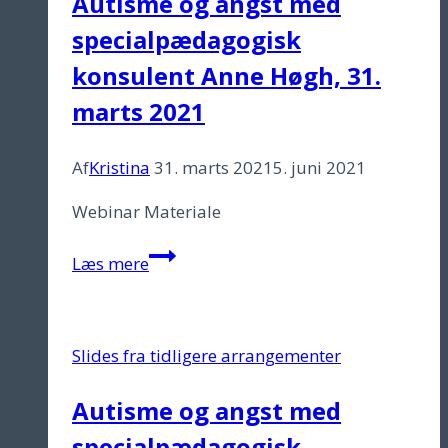
Autisme og angst med
August)
specialpædagogisk
konsulent Anne Høgh, 31.
marts 2021
Af
Kristina
31. marts 2021
5. juni 2021
Webinar Materiale
Autisme
Læs mere
og
angst
med
Slides fra tidligere arrangementer
specialpædagogisk
konsulent
Autisme og angst med
Anne
specialpædagogisk
Høgh,