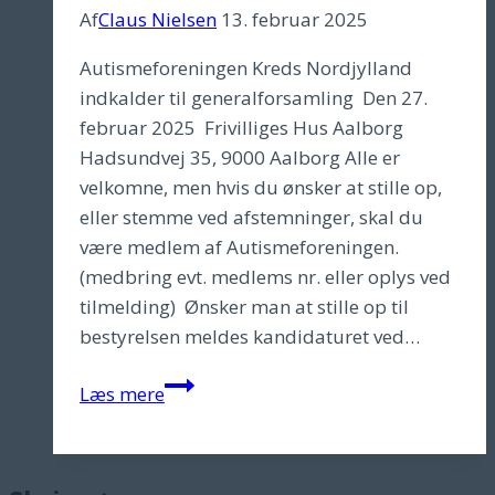
Af
Claus Nielsen
13. februar 2025
maj
2021
Autismeforeningen Kreds Nordjylland
indkalder til generalforsamling Den 27.
februar 2025 Frivilliges Hus Aalborg
Hadsundvej 35, 9000 Aalborg Alle er
velkomne, men hvis du ønsker at stille op,
eller stemme ved afstemninger, skal du
være medlem af Autismeforeningen.
(medbring evt. medlems nr. eller oplys ved
tilmelding) Ønsker man at stille op til
bestyrelsen meldes kandidaturet ved…
Generelforsamling
Læs mere