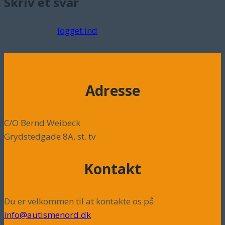
Skriv et svar
Du skal være
logget ind
for at skrive en kommentar.
Adresse
C/O Bernd Weibeck
Grydstedgade 8A, st. tv
Kontakt
Du er velkommen til at kontakte os på
info@autismenord.dk