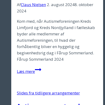
Af
Claus Nielsen
2. august 2024
8. oktober
2024
Kom med, når Autismeforeningen Kreds
Limfjord og Kreds Nordjylland i fælleskab
byder alle medlemmer af
Autismeforeningen, til hvad der
forhåbentlig bliver en hyggelig og
begivenhedsrig dag i Fårup Sommerland.
Fårup Sommerland 2024
Fårup
Læs mere
Sommerland
2024
(Lørdag
Slides fra tidligere arrangementer
d.
31.