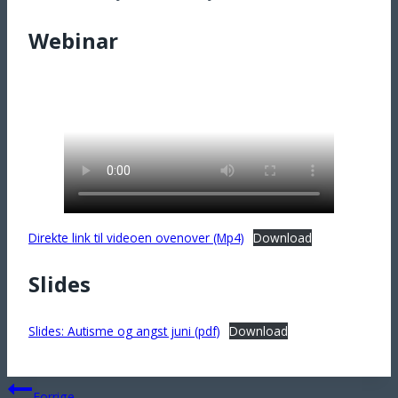
Webinar
Direkte link til videoen ovenover (Mp4)
Download
Slides
Slides: Autisme og angst juni (pdf)
Download
Indlægsnavigation
Forrige