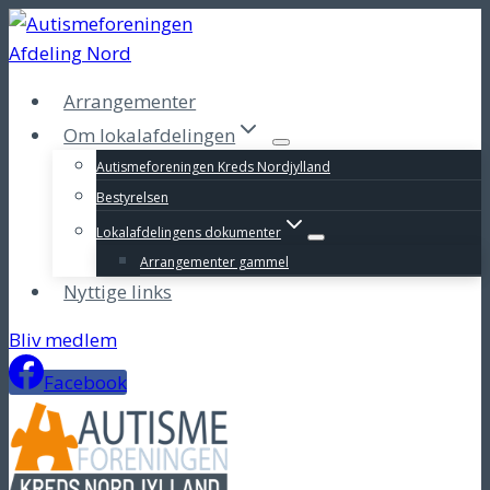
Fortsæt
til
indhold
Arrangementer
Om lokalafdelingen
Autismeforeningen Kreds Nordjylland
Bestyrelsen
Lokalafdelingens dokumenter
Arrangementer gammel
Nyttige links
Bliv medlem
Facebook