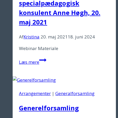
specialpædagogisk
april
2021
konsulent Anne Høgh, 20.
maj 2021
Af
Kristina
20. maj 2021
18. juni 2024
Webinar Materiale
Autisme
Læs mere
og
angst
med
specialpædagogisk
Arrangementer
|
Generalforsamling
konsulent
Anne
Generelforsamling
Høgh,
20.