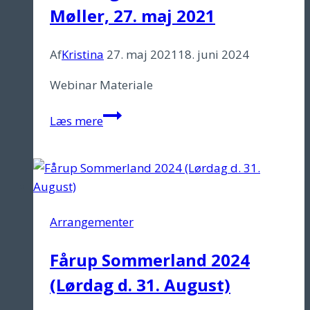
Møller, 27. maj 2021
Af
Kristina
27. maj 2021
18. juni 2024
Webinar Materiale
“Autisme
Læs mere
og
social
isolation”
med
afdelingsleder
Arrangementer
Annette
Møller,
Fårup Sommerland 2024
27.
(Lørdag d. 31. August)
maj
2021